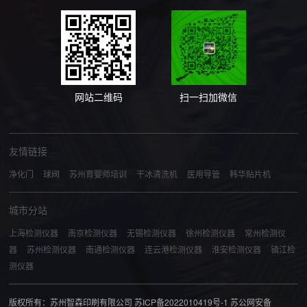
网站二维码
扫一扫加微信
友情链接
净化门
球阀
苏州育婴师培训
干冰清洗机
医用导管
韩华贴片机
城市分站
上海检测仪器
南京检测仪器
无锡检测仪器
徐州检测仪器
常州检测仪
器
苏州检测仪器
南通检测仪器
连云港检测仪器
淮安检测仪器
镇江检
测仪器
版权所有：苏州智森印刷有限公司
苏ICP备2022010419号-1
苏公网安备