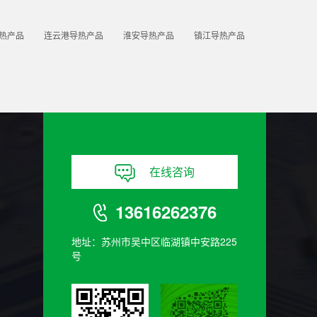
热产品
连云港导热产品
淮安导热产品
镇江导热产品
在线咨询
13616262376
地址：苏州市吴中区临湖镇中安路225
号