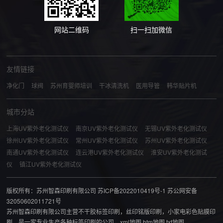
网站二维码
扫一扫加微信
友情链接
净化门
球阀
苏州育婴师培训
干冰清洗机
医用导管
韩华贴片机
城市分站
上海UV紫外老化测试仪
南京UV紫外老化测试仪
无锡UV紫外老化测试仪
徐州UV紫外老化测试仪
常州UV紫外老化测试仪
苏州UV紫外老化测试仪
南通UV紫外老化测试仪
连云港UV紫外老化测试仪
淮安UV紫外老化测试
仪
镇江UV紫外老化测试仪
版权所有：苏州智森印刷有限公司
苏ICP备2022010419号-1
苏公网安备
32050602011721号
苏州智森印刷有限公司主营
不干胶标签印刷
，
丝印铭版印刷
，
小家电彩色贴膜印
刷
，是一家专业生产各种标签印刷的公司。
xml地图
htm地图
txt地图