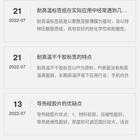
与易燃、易挥发的危险品混...
21
耐高温标签纸在实际应用中经常遇到几个问题
2022-07
耐高温标签纸是以聚酰亚胺薄膜为基材，涂以特
种压敏胶而成，具有较好的耐化学性和耐磨性，
可耐高达320℃的温度，对助焊剂、熔融剂和清
洁剂等化学物质具有一定抗腐蚀作用，使用于高
温和磨损恶劣环境中能保持卓越性...
21
耐高温不干胶标签的特点
2022-07
耐高温不干胶标签以PI为原料，PI表面涂有耐高
温表面层，长期高温环境下应用行业：手机内外
标签、各种电气标签、笔记本电脑标签、机械和
电气产品标签。 环境耐高温：PCB板、ESD、
钢丝绳、蓝牙模块、WIF...
13
导热硅胶片的优缺点
2022-07
导热硅胶片优点：1、材料较软，压缩性能好，
导热绝缘性能好，厚度的可调范围比较大，适合
填充空腔，两面具有天然粘性，可操作性和维修
性强。2、选用导热硅胶片的主要目的是减少热