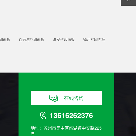
印面板
连云港丝印面板
淮安丝印面板
镇江丝印面板
在线咨询
13616262376
地址：苏州市吴中区临湖镇中安路225
号