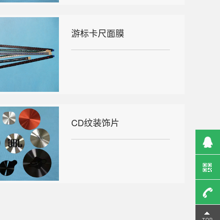
游标卡尺面膜
CD纹装饰片
13616