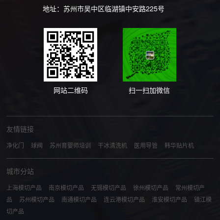
地址：苏州市吴中区临湖镇中安路225号
网站二维码
扫一扫加微信
友情链接
净化门
球阀
苏州育婴师培训
干冰清洗机
医用导管
韩华贴片机
城市分站
上海模切产品
南京模切产品
无锡模切产品
徐州模切产品
常州模切产
品
苏州模切产品
南通模切产品
连云港模切产品
淮安模切产品
镇江模
切产品