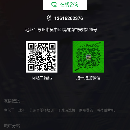
在线咨询
13616262376
地址：苏州市吴中区临湖镇中安路225号
网站二维码
扫一扫加微信
友情链接
净化门
球阀
苏州育婴师培训
干冰清洗机
医用导管
韩华贴片机
城市分站