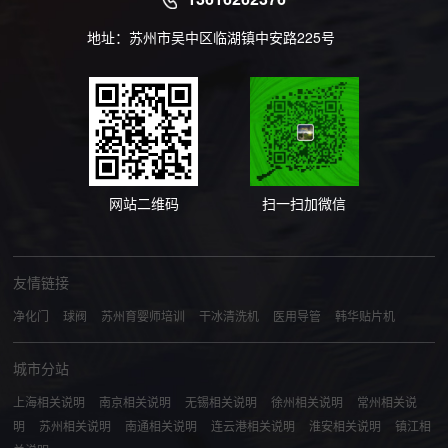
地址：苏州市吴中区临湖镇中安路225号
网站二维码
扫一扫加微信
友情链接
净化门
球阀
苏州育婴师培训
干冰清洗机
医用导管
韩华贴片机
城市分站
上海相关说明
南京相关说明
无锡相关说明
徐州相关说明
常州相关说
明
苏州相关说明
南通相关说明
连云港相关说明
淮安相关说明
镇江相