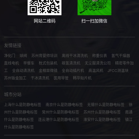
网站二维码
扫一扫加微信
友情链接
净化门
球阀
苏州育婴师培训
离线干冰清洗机
称重仪表
氢气干燥器
直线电机
早餐车
枕式包装机
碳氢清洗机
无尘服清洗公司
精密零件加
工
全自动清洗机
金相显微镜
全自动插片机
高温风机
JFCC测温块
苏州钣金加工
干冰清洗机
医用导管
韩华贴片机
城市分站
上海什么是防静电标签
南京什么是防静电标签
无锡什么是防静电标签
徐
州什么是防静电标签
常州什么是防静电标签
苏州什么是防静电标签
南通
什么是防静电标签
连云港什么是防静电标签
淮安什么是防静电标签
镇江
什么是防静电标签