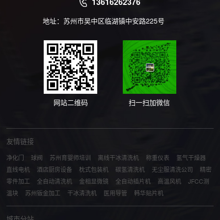
13616262376
地址：苏州市吴中区临湖镇中安路225号
网站二维码
扫一扫加微信
友情链接
净化门
球阀
苏州育婴师培训
离线干冰清洗机
称重仪表
氢气干燥器
直线电机
酒店厨房设备
枕式包装机
碳氢清洗机
无尘服清洗公司
精密
零件加工
全自动清洗机
金相显微镜
全自动插片机
高温风机
JFCC测
温块
苏州钣金加工
干冰清洗机
医用导管
韩华贴片机
城市分站