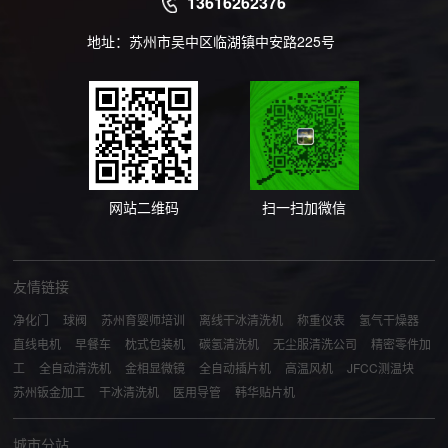
13616262376
地址：苏州市吴中区临湖镇中安路225号
网站二维码
扫一扫加微信
友情链接
净化门
球阀
苏州育婴师培训
离线干冰清洗机
称重仪表
氢气干燥器
直线电机
早餐车
枕式包装机
碳氢清洗机
无尘服清洗公司
精密零件加
工
全自动清洗机
金相显微镜
全自动插片机
高温风机
JFCC测温块
苏州钣金加工
干冰清洗机
医用导管
韩华贴片机
城市分站