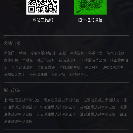
网站二维码
扫一扫加微信
友情链接
净化门
球阀
苏州育婴师培训
离线干冰清洗机
称重仪表
氢气干燥器
直线电机
早餐车
枕式包装机
碳氢清洗机
无尘服清洗公司
精密零件加
工
全自动清洗机
金相显微镜
全自动插片机
高温风机
JFCC测温块
苏州钣金加工
干冰清洗机
医用导管
韩华贴片机
城市分站
上海油墨透过率测试仪
南京油墨透过率测试仪
无锡油墨透过率测试仪
徐
州油墨透过率测试仪
常州油墨透过率测试仪
苏州油墨透过率测试仪
南通
油墨透过率测试仪
连云港油墨透过率测试仪
淮安油墨透过率测试仪
镇江
油墨透过率测试仪